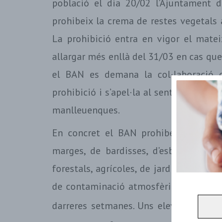
població el dia 20/02 l’Ajuntament
prohibeix la crema de restes vegetals a
La prohibició entra en vigor el matei
allargar més enllà del 31/03 en cas que
el BAN es demana la col·laboració d
prohibició i s’apel·la al sentit cívic i
manlleuenques.
En concret el BAN prohibeix tempora
marges, de bardisses, d’esbarzerars i 
forestals, agrícoles, de jardinera i de 
de contaminació atmosfèrica per PM
1
darreres setmanes. Uns elevats índexs