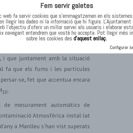
om ara afeccions respiratòries i
Fem servir galetes
c web fa servir cookies que s’emmagatzemen en els sistemes 
en llegir les dades ni la informació que hi figura. L'Ajuntament 
taminació són diverses, entre les
b l'objectiu d’oferir un millor servei als usuaris i elaborar est
ix navegant entendrem que vostè ho accepta. Pot llegir més i
es, rostolls, restes de poda, etc.),
sobre les cookies des
d’aquest enllaç.
, i que comporta l’emissió de grans
Configurar s
a, i que juntament amb la situació
al fa que els fums i les partícules
persar-se, fet que accentua encara
M
.
10
nt de mesurament automàtics de
 Contaminació Atmosfèrica instal·lat
d’any a Manlleu s’han vist superats