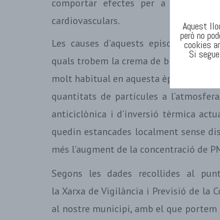
comportar efectes per a la salut, c
cardiovasculars.
Aquest llo
però no pod
Les causes d’aquests episodis de con
cookies am
Si segue
quals trobem la crema de biomassa (marg
molt habitual en aquesta època de l’any
quantitats de partícules a l’atmosfer
anticiclònica i d’inversió tèrmica actu
quedin estancades localment sense dis
més l’augment de la concentració de P
Segons les dades recollides al pu
la Xarxa de Vigilància i Previsió de la
al nostre municipi, amb el que portem 