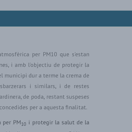
atmosfèrica per PM10 que s’estan
es, i amb l’objectiu de protegir la
 el municipi dur a terme la crema de
sbarzerars i similars, i de restes
jardinera, de poda, restant suspeses
concedides per a aquesta finalitat.
a per PM
i protegir la salut de la
10