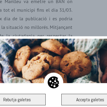
 de Manlleu va emetre un BAN on
 tot el municipi fins el dia 31/03.
x dia de la publicació i es podria
 la situació no millorés. Mitjançant
e la ciutadania per respectar la
 comunitari de tots els manlleuencs i
lment les cremes de rostolls, de
similars, de restes d’aprofitament
poda per tal de millorar la situació
que s’està donant al municipi les
0
 de partícules PM
a l’aire poden
Rebutja galetes
Accepta galetes
10