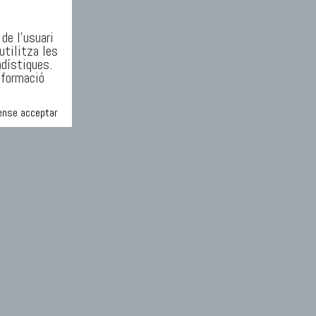
de l'usuari
utilitza les
adístiques.
nformació
ense acceptar