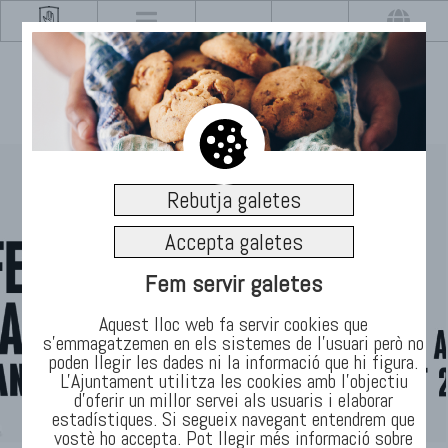
Rebutja galetes
Accepta galetes
Fem servir galetes
Aquest lloc web fa servir cookies que
s’emmagatzemen en els sistemes de l'usuari però no
poden llegir les dades ni la informació que hi figura.
L'Ajuntament utilitza les cookies amb l'objectiu
d’oferir un millor servei als usuaris i elaborar
estadístiques. Si segueix navegant entendrem que
Refugis climàtics
vostè ho accepta. Pot llegir més informació sobre
Festa Major de Manlleu