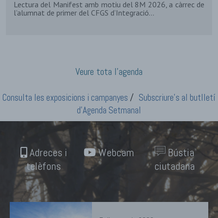
Lectura del Manifest amb motiu del 8M 2026, a càrrec de
l’alumnat de primer del CFGS d’Integració...
Veure tota l’agenda
/
Consulta les exposicions i campanyes
Subscriure's al butlletí
d'Agenda Setmanal
Adreces i
Webcam
Bústia
telèfons
ciutadana