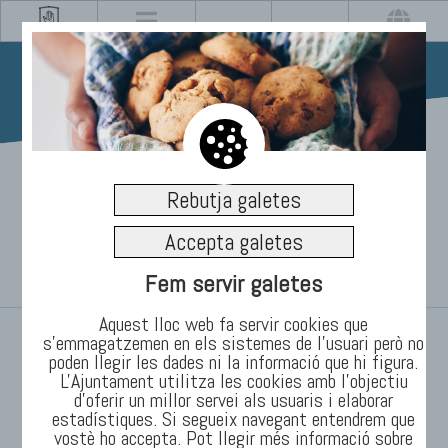
22/12/2021
Rebutja galetes
Manlleu fa un pas més cap
Accepta galetes
a l’escola inclusiva
Fem servir galetes
Aquest lloc web fa servir cookies que
INICI
/
TEMES
/
Informació
/
Notícies
s’emmagatzemen en els sistemes de l'usuari però no
poden llegir les dades ni la informació que hi figura.
L'Ajuntament utilitza les cookies amb l'objectiu
d’oferir un millor servei als usuaris i elaborar
estadístiques. Si segueix navegant entendrem que
vostè ho accepta. Pot llegir més informació sobre