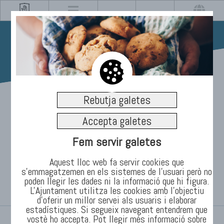
10/05/2021
Rebutja galetes
La Policia Local de
Accepta galetes
Manlleu deté dues
Fem servir galetes
persones implicades en
Aquest lloc web fa servir cookies que
s’emmagatzemen en els sistemes de l'usuari però no
poden llegir les dades ni la informació que hi figura.
robatoris a la ciutat
L'Ajuntament utilitza les cookies amb l'objectiu
d’oferir un millor servei als usuaris i elaborar
estadístiques. Si segueix navegant entendrem que
vostè ho accepta. Pot llegir més informació sobre
INICI
/
TEMES
/
Informació
/
Notícies