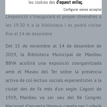
les cookies des
d’aquest enllaç.
Configurar sense acceptar
L'exposició s’inaugurarà el proper divendres a
les 19.30 h a la biblioteca i es podrà visitar
fins el 14 de desembre
Del 15 de novembre al 14 de desembre de
2019, la Biblioteca Municipal de Manlleu
BBVA acollirà una exposició coorganitzada
amb el Museu del Ter sobre la presència
activa de col·lectius socials esperantistes a la
ciutat des de fa més d’un segle. L’agost de
1919, Manlleu va ser seu del 8è Congrés
Nacional d’aquesta llengua creada per Ludwik