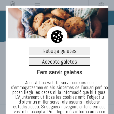
08/11/2019
Rebutja galetes
La Biblioteca i el Museu
Accepta galetes
del Ter exposen la
Fem servir galetes
centenària relació de
Aquest lloc web fa servir cookies que
s’emmagatzemen en els sistemes de l'usuari però no
poden llegir les dades ni la informació que hi figura.
Manlleu amb l’esperanto
L'Ajuntament utilitza les cookies amb l'objectiu
d’oferir un millor servei als usuaris i elaborar
estadístiques. Si segueix navegant entendrem que
vostè ho accepta. Pot llegir més informació sobre
INICI
/
TEMES
/
Informació
/
Notícies