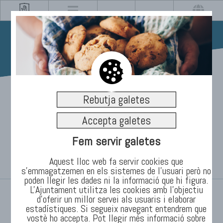
23/08/2023
Rebutja galetes
Can Puget acull
Accepta galetes
l’exposició col·lectiva
Fem servir galetes
Bisell
Aquest lloc web fa servir cookies que
s’emmagatzemen en els sistemes de l'usuari però no
poden llegir les dades ni la informació que hi figura.
L'Ajuntament utilitza les cookies amb l'objectiu
INICI
/
TEMES
/
Informació
/
Notícies
d’oferir un millor servei als usuaris i elaborar
estadístiques. Si segueix navegant entendrem que
vostè ho accepta. Pot llegir més informació sobre