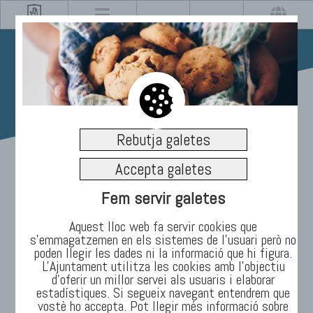
29/09/2021
Rebutja galetes
Amics de la Música de
Accepta galetes
Manlleu enfila la recta
Fem servir galetes
final del cicle 2021 amb
Aquest lloc web fa servir cookies que
s’emmagatzemen en els sistemes de l'usuari però no
poden llegir les dades ni la informació que hi figura.
el concert Cuatro
L'Ajuntament utilitza les cookies amb l'objectiu
d’oferir un millor servei als usuaris i elaborar
estaciones porteñas a
estadístiques. Si segueix navegant entendrem que
vostè ho accepta. Pot llegir més informació sobre