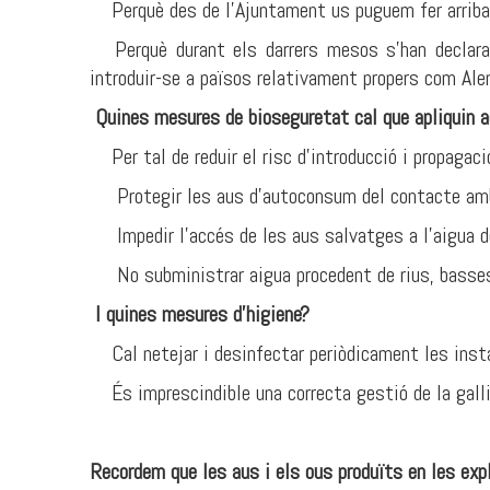
Perquè des de l'Ajuntament us puguem fer arribar
Perquè durant els darrers mesos s'han declarat 
introduir-se a països relativament propers com Ale
Quines mesures de bioseguretat cal que apliquin 
Per tal de reduir el risc d'introducció i propagaci
Protegir les aus d'autoconsum del contacte amb l
Impedir l'accés de les aus salvatges a l'aigua de
No subministrar aigua procedent de rius, basses 
I quines mesures d'higiene?
Cal netejar i desinfectar periòdicament les instal
És imprescindible una correcta gestió de la galli
Recordem que les aus i els ous produïts en les ex