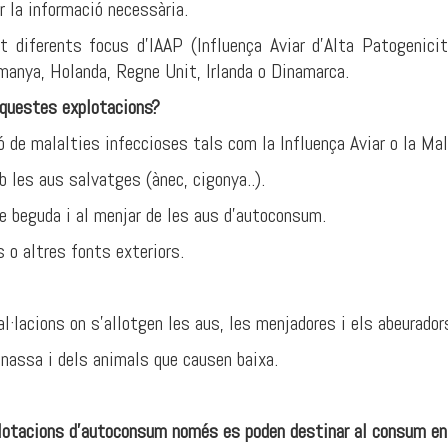
 la informació necessària.
diferents focus d'IAAP (Influença Aviar d'Alta Patogenicit
manya, Holanda, Regne Unit, Irlanda o Dinamarca.
aquestes explotacions?
ó de malalties infeccioses tals com la Influença Aviar o la Ma
es aus salvatges (ànec, cigonya..).
 beguda i al menjar de les aus d'autoconsum.
o altres fonts exteriors.
·lacions on s'allotgen les aus, les menjadores i els abeurador
nassa i dels animals que causen baixa.
plotacions d'autoconsum només es poden destinar al consum en 