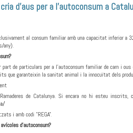
 cria d'aus per a l'autoconsum a Catal
usivament al consum familiar amb una capacitat inferior a 32
s/any).
onsum?
part de particulars per a l'autoconsum familiar de carn i ous e
its que garanteixin la sanitat animal i la innocuïtat dels prod
ent
maderes de Catalunya. Si encara no hi esteu inscrits, ca
ia/
tzats i amb codi "REGA"
.
s avícoles d'autoconsum?