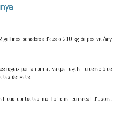
unya
 gallines ponedores d'ous o 210 kg de pes viu/any
s regeix per la normativa que regula l'ordenació de
uctes derivats:
l que contacteu mb l'oficina comarcal d’Osona: