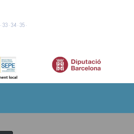
33
34
35
-
-
-
-
65
66
67
-
-
-
-
81
82
83
>
-
-