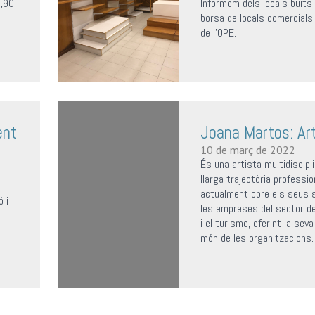
a,90
Informem dels locals buits 
borsa de locals comercials 
de l’OPE.
ent
Joana Martos: Ar
10 de març de 2022
És una artista multidiscipl
llarga trajectòria professio
actualment obre els seus 
ó i
les empreses del sector d
i el turisme, oferint la sev
món de les organitzacions.