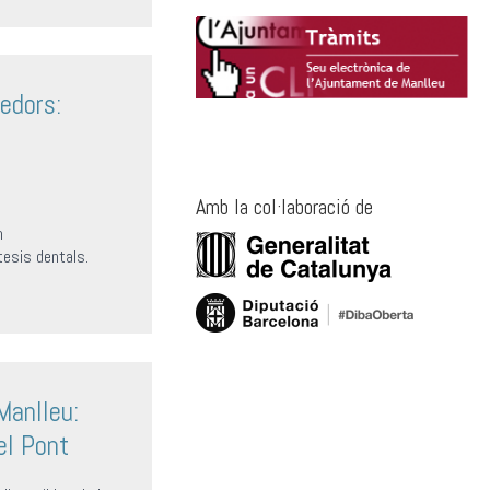
edors:
Amb la col·laboració de
m
òtesis dentals.
 Manlleu:
del Pont