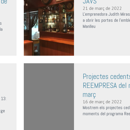
 de
JAVS
21 de març de 2022
L'emprenedora Judith Miras 
a obrir les portes de l'emb
s
Manlleu
la
Projectes cedent
REEMPRESA del 
març
 13:
16 de març de 2022
Mostrem els projectes ce
tge
moments del programa Re