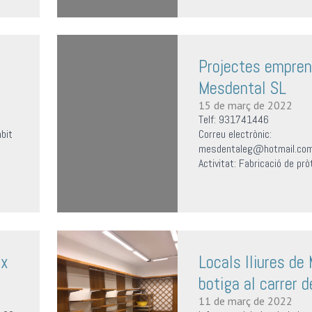
Projectes empren
Mesdental SL
15 de març de 2022
Telf: 931741446
mbit
Correu electrònic:
mesdentaleg@hotmail.co
Activitat: Fabricació de pr
tx
Locals lliures de
botiga al carrer 
11 de març de 2022