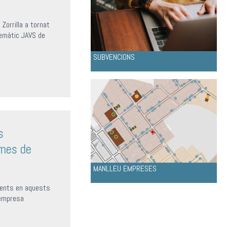
Zorrilla a tornat
lemàtic JAVS de
SUBVENCIONS
s
mes de
MANLLEU EMPRESES
dents en aquests
empresa