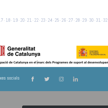
17
18
19
20
21
22
23
24
25
26
27
28
29
30
31
32
-
-
-
-
-
-
-
-
-
-
-
-
-
-
-
9
50
51
52
53
54
55
56
57
58
59
60
61
62
63
64
-
-
-
-
-
-
-
-
-
-
-
-
-
-
-
68
69
70
71
72
73
74
75
76
77
78
79
80
-
-
-
-
-
-
-
-
-
-
-
-
-
xes socials