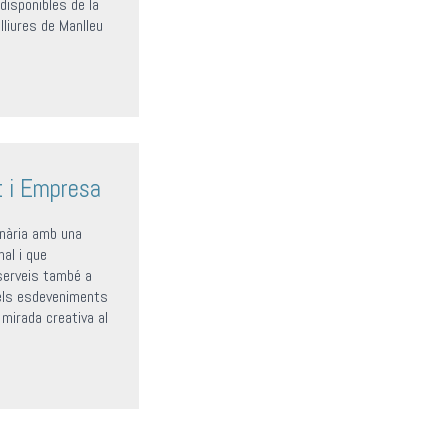
disponibles de la
lliures de Manlleu
t i Empresa
inària amb una
nal i que
serveis també a
els esdeveniments
a mirada creativa al