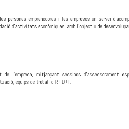
les persones emprenedores i les empreses un servei d'acompa
dació d'activitats econòmiques, amb l'objectiu de desenvolupar i
at de l’empresa, mitjançant sessions d’assessorament espe
ització, equips de treball o R+D+I.