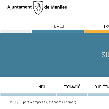
TEMES
TR
SU
INICI
FORMACIÓ
QUÈ FE
INICI
/
Suport a empreses, autònoms i comerç