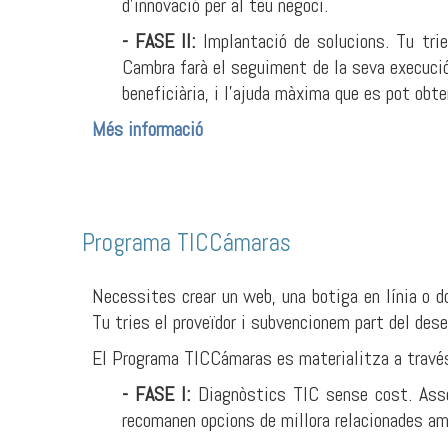
d’innovació per al teu negoci.
- FASE II:
Implantació de solucions. Tu trie
Cambra farà el seguiment de la seva execuci
beneficiària, i l’ajuda màxima que es pot obt
Més informació
Programa TICCámaras
Necessites crear un web, una botiga en línia o d
Tu tries el proveïdor i subvencionem part del des
El Programa TICCámaras es materialitza a través
- FASE I:
Diagnòstics TIC sense cost. Asse
recomanen opcions de millora relacionades amb