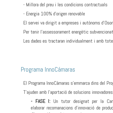
- Millora del preu i les condicions contractuals
- Energia 100% d’origen renovable
El servei va dirigit a empreses i autònoms d’Oso
Per tenir l’assessorament energètic subvenciona
Les dades es tractaran individualment i amb totes
Programa InnoCámaras
El Programa InnoCámaras s'emmarca dins del Prog
T'ajuden amb l'aportació de solucions innovadore
- FASE I:
Un tutor designat per la Camb
elaborar recomanacions d’innovació de produ