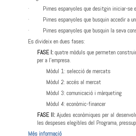
· Pimes espanyoles que desitgin iniciar-se en
· Pimes espanyoles que busquin accedir a un m
· Pimes espanyoles que busquin la seva consol
Es divideix en dues fases:
FASE I:
quatre mòduls que permeten construir 
per a l'empresa.
Mòdul 1: selecció de mercats
Mòdul 2: accés al mercat
Mòdul 3: comunicació i màrqueting
Mòdul 4: econòmic-financer
FASE II:
Ajudes econòmiques per al desenvolu
les despeses elegibles del Programa, pressu
Més informació