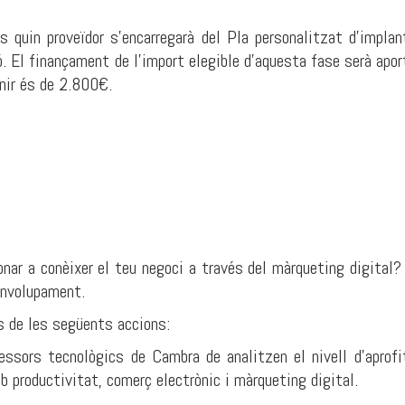
s quin proveïdor s'encarregarà del Pla personalitzat d’impla
ó. El finançament de l’import elegible d’aquesta fase serà ap
enir és de 2.800€.
onar a conèixer el teu negoci a través del màrqueting digita
envolupament.
 de les següents accions:
ssors tecnològics de Cambra de analitzen el nivell d'aprofi
 productivitat, comerç electrònic i màrqueting digital.