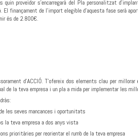
s quin proveïdor s'encarregarà del Pla personalitzat d’impla
ó. El finançament de l’import elegible d’aquesta fase serà ap
enir és de 2.800€.
ssorament d’ACCIÓ. T’ofereix dos elements clau per millorar e
tual de la teva empresa i un pla a mida per implementar les mi
dràs:
i de les seves mancances i oportunitats
fos la teva empresa a dos anys vista
ons prioritàries per reorientar el rumb de la teva empresa