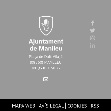
Plaça de Dalt Vila, 1
(08560) MANLLEU
Tel. 93 851 50 22
MAPA WEB
AVÍS LEGAL
COOKIES
RSS