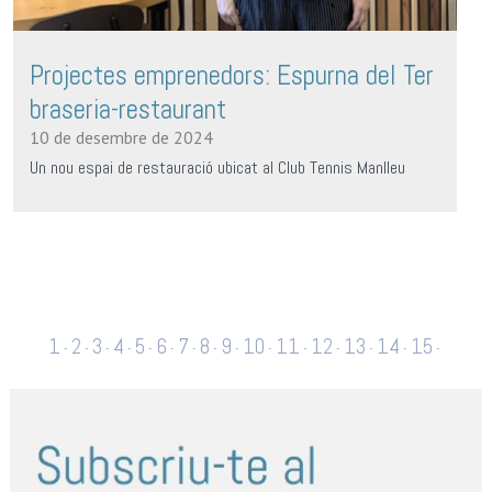
Projectes emprenedors: Espurna del Ter
braseria-restaurant
10 de desembre de 2024
Un nou espai de restauració ubicat al Club Tennis Manlleu
1
2
3
4
5
6
7
8
9
10
11
12
13
14
15
-
-
-
-
-
-
-
-
-
-
-
-
-
-
-
16
17
18
19
20
21
22
23
24
25
26
27
28
-
-
-
-
-
-
-
-
-
-
-
-
29
30
31
32
33
34
35
36
37
38
39
40
41
-
-
-
-
-
-
-
-
-
-
-
-
-
42
43
44
45
46
47
48
49
50
51
52
53
-
-
-
-
-
-
-
-
-
-
-
-
-
54
55
56
57
58
59
60
61
62
63
64
65
66
-
-
-
-
-
-
-
-
-
-
-
-
67
68
69
70
71
72
73
74
75
76
77
78
-
-
-
-
-
-
-
-
-
-
-
-
-