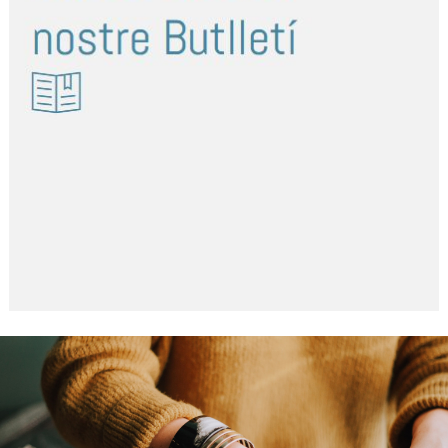
79
80
81
82
83
>
-
-
-
-