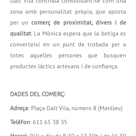
Dalt Vila continua consolidant-se com una
zona amb personalitat pròpia, que aposta
per un
comerç de proximitat, divers i de
qualitat
. La Mònica espera que la botiga es
converteixi en un punt de trobada per a
totes aquelles persones que busquen
productes làctics artesans i de confiança.
DADES DEL COMERÇ:
Adreça
: Plaça Dalt Vila, número 8 (Manlleu)
Telèfon
: 611 65 38 35
Horari
: Dill a div de 8:30 a 13.30h i de 16.30