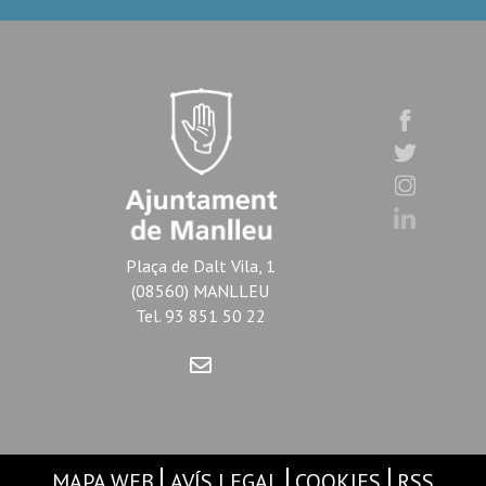
Plaça de Dalt Vila, 1
(08560) MANLLEU
Tel. 93 851 50 22
MAPA WEB
AVÍS LEGAL
COOKIES
RSS