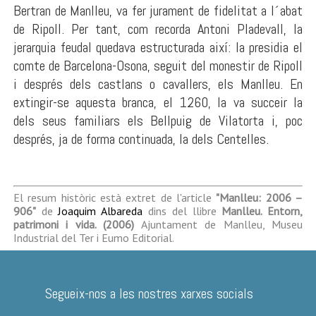
Bertran de Manlleu, va fer jurament de fidelitat a l´abat
de Ripoll. Per tant, com recorda Antoni Pladevall, la
jerarquia feudal quedava estructurada així: la presidia el
comte de Barcelona-Osona, seguit del monestir de Ripoll
i després dels castlans o cavallers, els Manlleu. En
extingir-se aquesta branca, el 1260, la va succeir la
dels seus familiars els Bellpuig de Vilatorta i, poc
després, ja de forma continuada, la dels Centelles.
El resum històric està extret de l'article
"Manlleu: 2006 –
906"
de
Joaquim Albareda
dins del llibre
Manlleu. Entorn,
patrimoni i vida. (2006)
Ajuntament de Manlleu, Museu
Industrial del Ter i Eumo Editorial.
Segueix-nos a les nostres xarxes socials