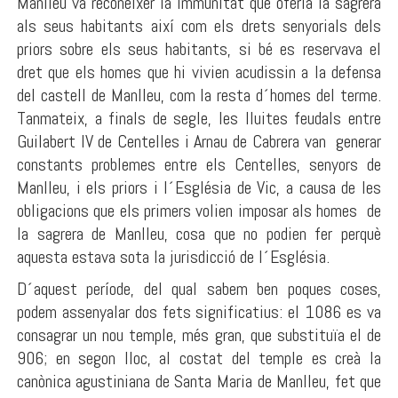
Manlleu va reconèixer la immunitat que oferia la sagrera
als seus habitants així com els drets senyorials dels
priors sobre els seus habitants, si bé es reservava el
dret que els homes que hi vivien acudissin a la defensa
del castell de Manlleu, com la resta d´homes del terme.
Tanmateix, a finals de segle, les lluites feudals entre
Guilabert IV de Centelles i Arnau de Cabrera van generar
constants problemes entre els Centelles, senyors de
Manlleu, i els priors i l´Església de Vic, a causa de les
obligacions que els primers volien imposar als homes de
la sagrera de Manlleu, cosa que no podien fer perquè
aquesta estava sota la jurisdicció de l´Església.
D´aquest període, del qual sabem ben poques coses,
podem assenyalar dos fets significatius: el 1086 es va
consagrar un nou temple, més gran, que substituïa el de
906; en segon lloc, al costat del temple es creà la
canònica agustiniana de Santa Maria de Manlleu, fet que