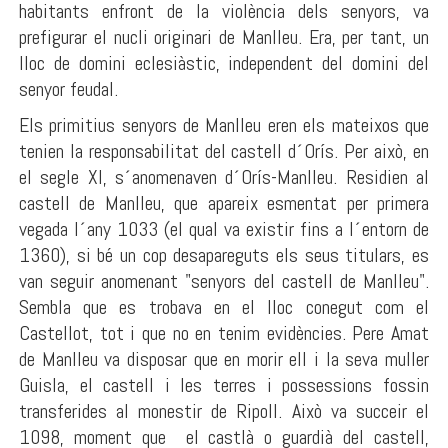
habitants enfront de la violència dels senyors, va
prefigurar el nucli originari de Manlleu. Era, per tant, un
lloc de domini eclesiàstic, independent del domini del
senyor feudal.
Els primitius senyors de Manlleu eren els mateixos que
tenien la responsabilitat del castell d´Orís. Per això, en
el segle XI, s´anomenaven d´Orís-Manlleu. Residien al
castell de Manlleu, que apareix esmentat per primera
vegada l´any 1033 (el qual va existir fins a l´entorn de
1360), si bé un cop desapareguts els seus titulars, es
van seguir anomenant "senyors del castell de Manlleu".
Sembla que es trobava en el lloc conegut com el
Castellot, tot i que no en tenim evidències. Pere Amat
de Manlleu va disposar que en morir ell i la seva muller
Guisla, el castell i les terres i possessions fossin
transferides al monestir de Ripoll. Això va succeir el
1098, moment que el castlà o guardià del castell,