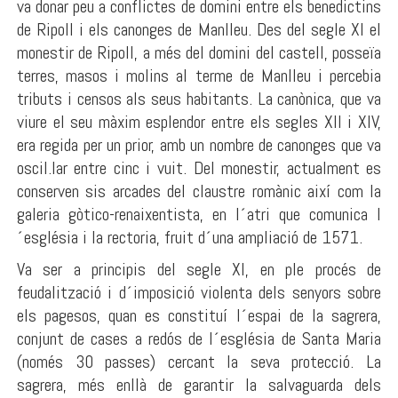
va donar peu a conflictes de domini entre els benedictins
de Ripoll i els canonges de Manlleu. Des del segle XI el
monestir de Ripoll, a més del domini del castell, posseïa
terres, masos i molins al terme de Manlleu i percebia
tributs i censos als seus habitants. La canònica, que va
viure el seu màxim esplendor entre els segles XII i XIV,
era regida per un prior, amb un nombre de canonges que va
oscil.lar entre cinc i vuit. Del monestir, actualment es
conserven sis arcades del claustre romànic així com la
galeria gòtico-renaixentista, en l´atri que comunica l
´església i la rectoria, fruit d´una ampliació de 1571.
Va ser a principis del segle XI, en ple procés de
feudalització i d´imposició violenta dels senyors sobre
els pagesos, quan es constituí l´espai de la sagrera,
conjunt de cases a redós de l´església de Santa Maria
(només 30 passes) cercant la seva protecció. La
sagrera, més enllà de garantir la salvaguarda dels