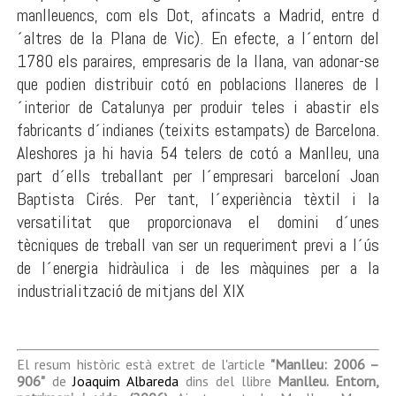
manlleuencs, com els Dot, afincats a Madrid, entre d
´altres de la Plana de Vic). En efecte, a l´entorn del
1780 els paraires, empresaris de la llana, van adonar-se
que podien distribuir cotó en poblacions llaneres de l
´interior de Catalunya per produir teles i abastir els
fabricants d´indianes (teixits estampats) de Barcelona.
Aleshores ja hi havia 54 telers de cotó a Manlleu, una
part d´ells treballant per l´empresari barceloní Joan
Baptista Cirés. Per tant, l´experiència tèxtil i la
versatilitat que proporcionava el domini d´unes
tècniques de treball van ser un requeriment previ a l´ús
de l´energia hidràulica i de les màquines per a la
industrialització de mitjans del XIX
El resum històric està extret de l'article
"Manlleu: 2006 –
906"
de
Joaquim Albareda
dins del llibre
Manlleu. Entorn,