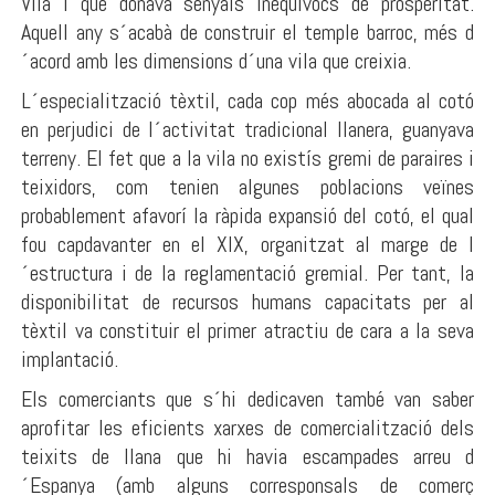
Vila i que donava senyals inequívocs de prosperitat.
Aquell any s´acabà de construir el temple barroc, més d
´acord amb les dimensions d´una vila que creixia.
L´especialització tèxtil, cada cop més abocada al cotó
en perjudici de l´activitat tradicional llanera, guanyava
terreny. El fet que a la vila no existís gremi de paraires i
teixidors, com tenien algunes poblacions veïnes
probablement afavorí la ràpida expansió del cotó, el qual
fou capdavanter en el XIX, organitzat al marge de l
´estructura i de la reglamentació gremial. Per tant, la
disponibilitat de recursos humans capacitats per al
tèxtil va constituir el primer atractiu de cara a la seva
implantació.
Els comerciants que s´hi dedicaven també van saber
aprofitar les eficients xarxes de comercialització dels
teixits de llana que hi havia escampades arreu d
´Espanya (amb alguns corresponsals de comerç