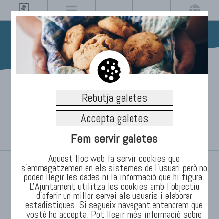
19/12/2024 11:00
Rebutja galetes
BADANADAL- PISTA DE
Accepta galetes
GEL
Fem servir galetes
Aquest lloc web fa servir cookies que
INICI
/
s’emmagatzemen en els sistemes de l'usuari però no
poden llegir les dades ni la informació que hi figura.
L'Ajuntament utilitza les cookies amb l'objectiu
d’oferir un millor servei als usuaris i elaborar
//
//
1 de gener de 2025
2 de gener de 2025
estadístiques. Si segueix navegant entendrem que
vostè ho accepta. Pot llegir més informació sobre
//
//
3 de gener de 2025
4 de gener de 2025