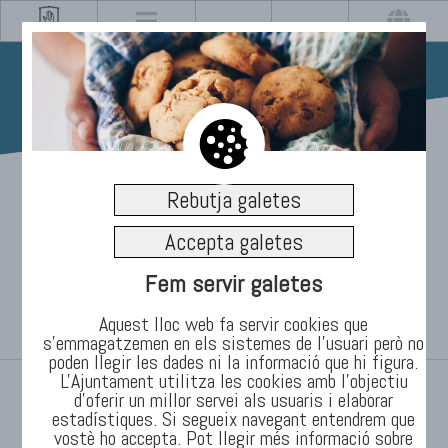
27/01/2020
Rebutja galetes
Una representació tècnica
Accepta galetes
de l’Ajuntament de
Fem servir galetes
Manlleu visita Nador
Aquest lloc web fa servir cookies que
s’emmagatzemen en els sistemes de l'usuari però no
poden llegir les dades ni la informació que hi figura.
L'Ajuntament utilitza les cookies amb l'objectiu
INICI
/
TEMES
/
Informació
/
Notícies
d’oferir un millor servei als usuaris i elaborar
estadístiques. Si segueix navegant entendrem que
vostè ho accepta. Pot llegir més informació sobre